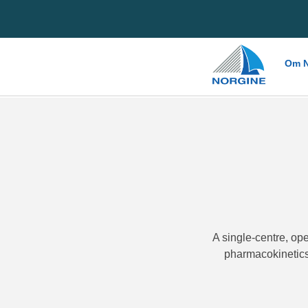
Home
Om N
A single-centre, op
pharmacokinetics 