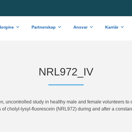
orgine
Partnerskap
Ansvar
Karriär
NRL972_IV
en, uncontrolled study in healthy male and female volunteers to
of cholyl-lysyl-fluorescein (NRL972) during and after a constant r