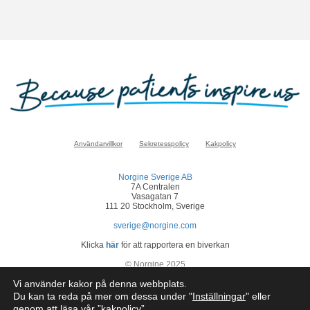
Användarvillkor
Sekretesspolicy
Kakpolicy
Norgine Sverige AB
7A Centralen
Vasagatan 7
111 20 Stockholm, Sverige
sverige@norgine.com
Klicka
här
för att rapportera en biverkan
© Norgine 2025
Om inte annat anges är alla produktnamn som nämns på denna webbplats
Vi använder kakor på denna webbplats.
varumärken som Norgines företagsgrupp äger eller har licens till.
Du kan ta reda på mer om dessa under "
Inställningar
" eller
SE-COR-NP-2200050
genom att läsa vår ”
kakpolicy
”