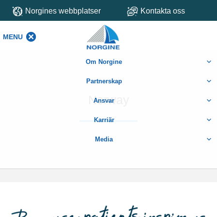
Norgines webbplatser
Kontakta oss
MENU
MENU
Om Norgine
Partnerskap
Norway
Ansvar
Karriär
Media