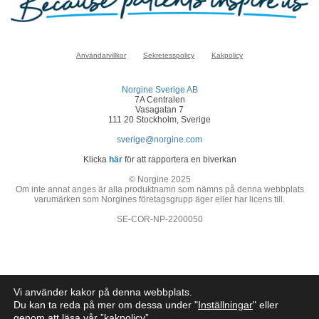
Användarvillkor
Sekretesspolicy
Kakpolicy
Norgine Sverige AB
7A Centralen
Vasagatan 7
111 20 Stockholm, Sverige
sverige@norgine.com
Klicka
här
för att rapportera en biverkan
© Norgine 2025
Om inte annat anges är alla produktnamn som nämns på denna webbplats
varumärken som Norgines företagsgrupp äger eller har licens till.
SE-COR-NP-2200050
Vi använder kakor på denna webbplats.
Du kan ta reda på mer om dessa under "
Inställningar
" eller
genom att läsa vår ”
kakpolicy
”