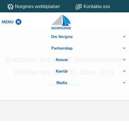
Norgines webbplatser
Kontakta oss
MENU
MENU
Om Norgine
Partnerskap
European Society of Gastrointestinal
Ansvar
Endoscopy (ESGE) Days 2021
Karriär
Media