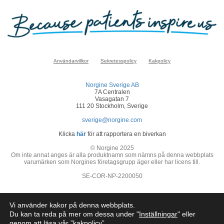
Användarvillkor
Sekretesspolicy
Kakpolicy
Norgine Sverige AB
7A Centralen
Vasagatan 7
111 20 Stockholm, Sverige
sverige@norgine.com
Klicka
här
för att rapportera en biverkan
© Norgine 2025
Om inte annat anges är alla produktnamn som nämns på denna webbplats
varumärken som Norgines företagsgrupp äger eller har licens till.
SE-COR-NP-2200050
Vi använder kakor på denna webbplats.
Du kan ta reda på mer om dessa under "
Inställningar
" eller
genom att läsa vår ”
kakpolicy
”