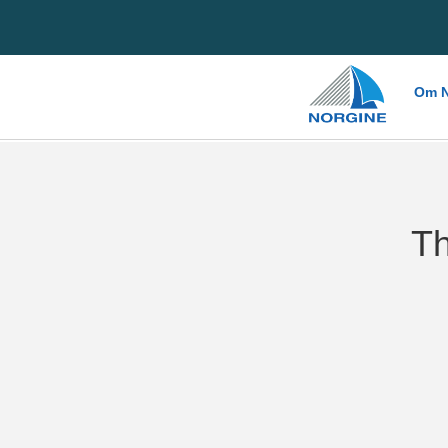
Home
Om N
Th