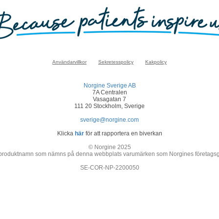
Användarvillkor
Sekretesspolicy
Kakpolicy
Norgine Sverige AB
7A Centralen
Vasagatan 7
111 20 Stockholm, Sverige
sverige@norgine.com
Klicka
här
för att rapportera en biverkan
© Norgine 2025
 produktnamn som nämns på denna webbplats varumärken som Norgines företagsgrupp
SE-COR-NP-2200050