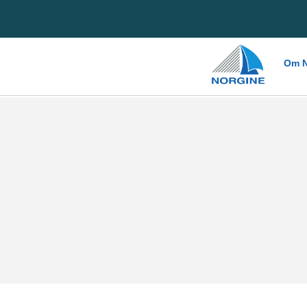
Home
Om N