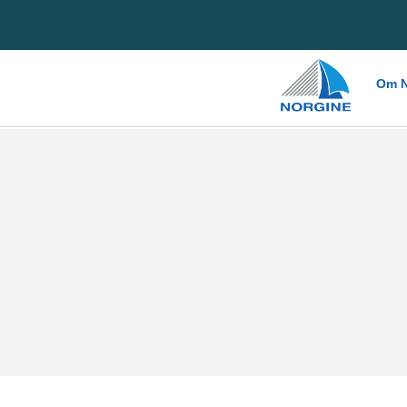
Home
Om N