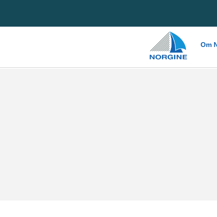
Home
Om N