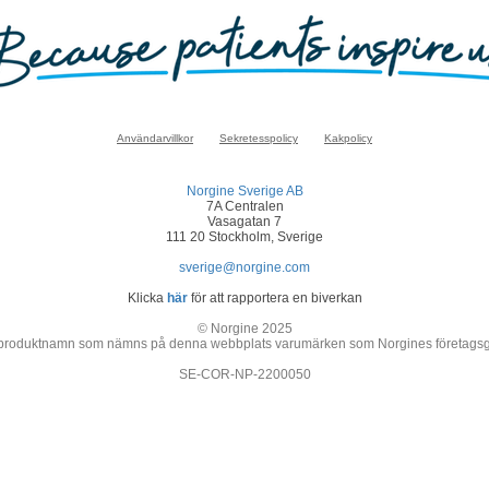
Användarvillkor
Sekretesspolicy
Kakpolicy
Norgine Sverige AB
7A Centralen
Vasagatan 7
111 20 Stockholm, Sverige
sverige@norgine.com
Klicka
här
för att rapportera en biverkan
© Norgine 2025
 produktnamn som nämns på denna webbplats varumärken som Norgines företagsgrupp
SE-COR-NP-2200050