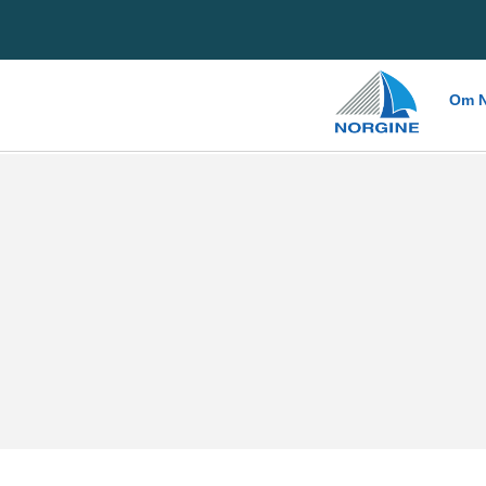
Home
Om N