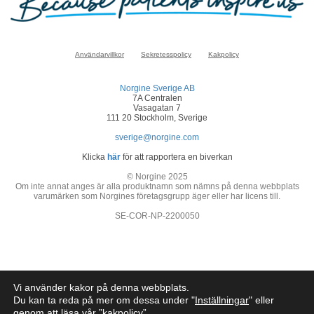
Användarvillkor
Sekretesspolicy
Kakpolicy
Norgine Sverige AB
7A Centralen
Vasagatan 7
111 20 Stockholm, Sverige
sverige@norgine.com
Klicka
här
för att rapportera en biverkan
© Norgine 2025
Om inte annat anges är alla produktnamn som nämns på denna webbplats
varumärken som Norgines företagsgrupp äger eller har licens till.
SE-COR-NP-2200050
Vi använder kakor på denna webbplats.
Du kan ta reda på mer om dessa under "
Inställningar
" eller
genom att läsa vår ”
kakpolicy
”