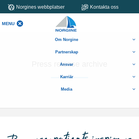
Norgines webbplatser
Kontakta oss
MENU
MENU
Om Norgine
Partnerskap
Press release archive
Ansvar
Karriär
Media