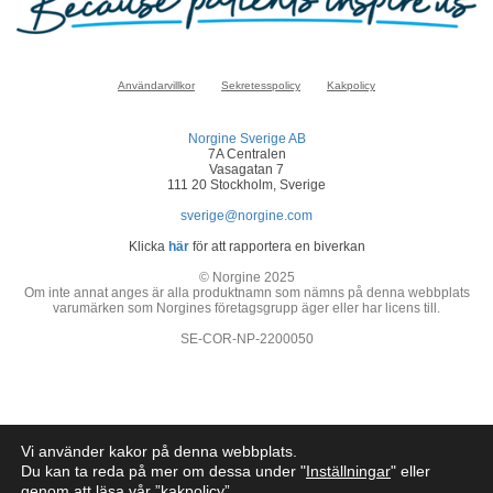
Användarvillkor
Sekretesspolicy
Kakpolicy
Norgine Sverige AB
7A Centralen
Vasagatan 7
111 20 Stockholm, Sverige
sverige@norgine.com
Klicka
här
för att rapportera en biverkan
© Norgine 2025
Om inte annat anges är alla produktnamn som nämns på denna webbplats
varumärken som Norgines företagsgrupp äger eller har licens till.
SE-COR-NP-2200050
Vi använder kakor på denna webbplats.
Du kan ta reda på mer om dessa under "
Inställningar
" eller
genom att läsa vår ”
kakpolicy
”