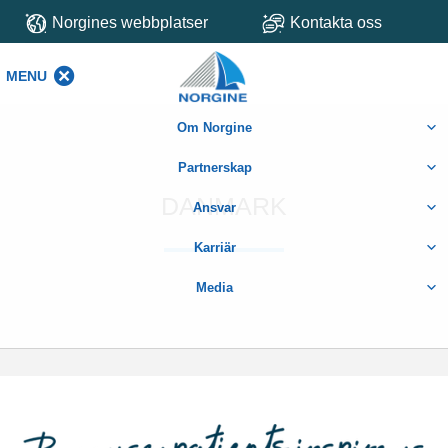
Norgines webbplatser
Kontakta oss
MENU
MENU
Om Norgine
Partnerskap
DANMARK
Ansvar
Karriär
Media