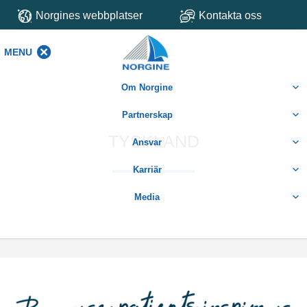
Norgines webbplatser
Kontakta oss
MENU
MENU
Om Norgine
Partnerskap
TYSKLAND
Ansvar
Karriär
Media