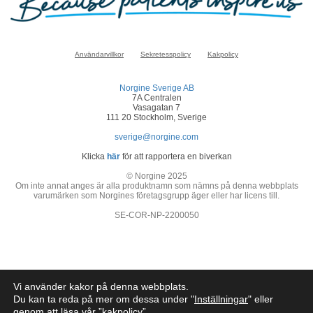
Användarvillkor
Sekretesspolicy
Kakpolicy
Norgine Sverige AB
7A Centralen
Vasagatan 7
111 20 Stockholm, Sverige
sverige@norgine.com
Klicka
här
för att rapportera en biverkan
© Norgine 2025
Om inte annat anges är alla produktnamn som nämns på denna webbplats
varumärken som Norgines företagsgrupp äger eller har licens till.
SE-COR-NP-2200050
Vi använder kakor på denna webbplats.
Du kan ta reda på mer om dessa under "
Inställningar
" eller
genom att läsa vår ”
kakpolicy
”