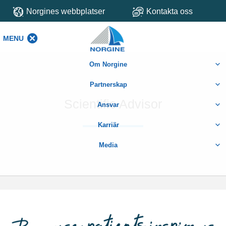
Norgines webbplatser
Kontakta oss
MENU
MENU
Om Norgine
Partnerskap
Scientific Advisor
Ansvar
Karriär
Media