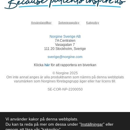
Användarvillkor
Sekretesspolicy
Kakpolicy
Norgine Sverige AB
7A Centralen
Vasagatan 7
111 20 Stockholm, Sverige
sverige@norgine.com
Klicka
här
för att rapportera en biverkan
© Norgine 2025
Om inte annat anges är alla produktnamn som nämns på denna webbplats
varumärken som Norgines företagsgrupp äger eller har licens till.
SE-COR-NP-2200050
Vi använder kakor på denna webbplats.
Du kan ta reda på mer om dessa under "
Inställningar
" eller
genom att läsa vår ”
kakpolicy
”