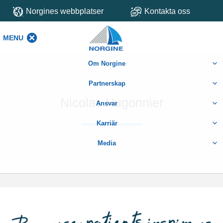
Norgines webbplatser
Kontakta oss
MENU
MENU
Om Norgine
Partnerskap
Nicolas Hugonnier
Ansvar
Karriär
Media