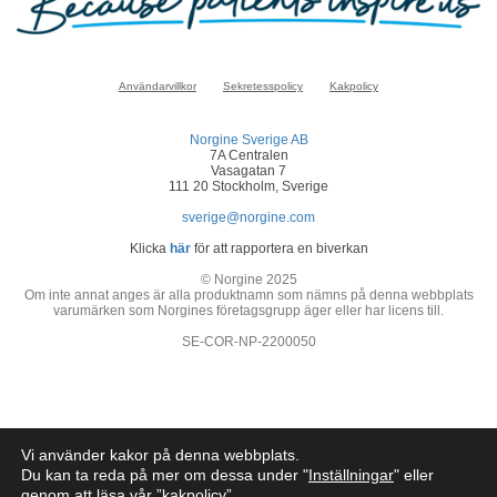
Användarvillkor
Sekretesspolicy
Kakpolicy
Norgine Sverige AB
7A Centralen
Vasagatan 7
111 20 Stockholm, Sverige
sverige@norgine.com
Klicka
här
för att rapportera en biverkan
© Norgine 2025
Om inte annat anges är alla produktnamn som nämns på denna webbplats
varumärken som Norgines företagsgrupp äger eller har licens till.
SE-COR-NP-2200050
Vi använder kakor på denna webbplats.
Du kan ta reda på mer om dessa under "
Inställningar
" eller
genom att läsa vår ”
kakpolicy
”