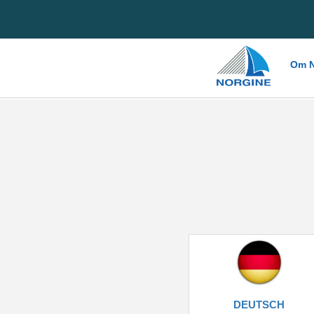
Home
Om N
DEUTSCH