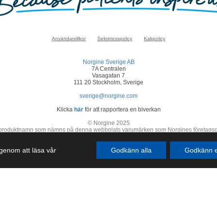
Användarvillkor
Sekretesspolicy
Kakpolicy
Norgine Sverige AB
7A Centralen
Vasagatan 7
111 20 Stockholm, Sverige
sverige@norgine.com
Klicka
här
för att rapportera en biverkan
© Norgine 2025
 produktnamn som nämns på denna webbplats varumärken som Norgines företagsgrupp
SE-COR-NP-2200050
r genom att läsa vår
Godkänn alla
Godkänn e