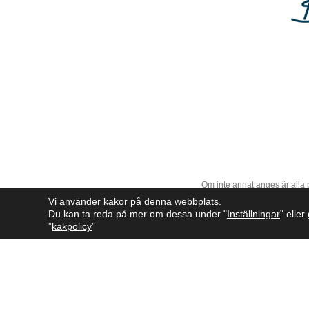
Om inte annat anges är alla
Vi använder kakor på denna webbplats.
Du kan ta reda på mer om dessa under "
Inställningar
" elle
”
kakpolicy
”