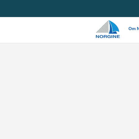
Home
Om N