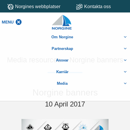
Norgines webbplatser
Kontakta oss
MENU
MENU
Om Norgine
Partnerskap
Media resources – Norgine banners
Ansvar
Karriär
Media
Norgine banners
10 April 2017