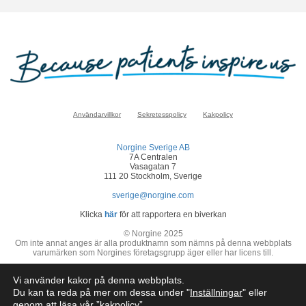
Användarvillkor
Sekretesspolicy
Kakpolicy
Norgine Sverige AB
7A Centralen
Vasagatan 7
111 20 Stockholm, Sverige
sverige@norgine.com
Klicka
här
för att rapportera en biverkan
© Norgine 2025
Om inte annat anges är alla produktnamn som nämns på denna webbplats
varumärken som Norgines företagsgrupp äger eller har licens till.
SE-COR-NP-2200050
Vi använder kakor på denna webbplats.
Du kan ta reda på mer om dessa under "
Inställningar
" eller
genom att läsa vår ”
kakpolicy
”