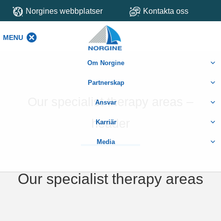
Norgines webbplatser
Kontakta oss
MENU
MENU
Om Norgine
Partnerskap
Our specialist therapy areas –
Ansvar
header
Karriär
Media
Our specialist therapy areas