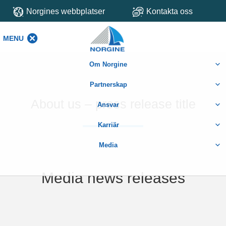
Norgines webbplatser
Kontakta oss
MENU
MENU
Om Norgine
Partnerskap
About us – press release title
Ansvar
Karriär
Media
Media news releases