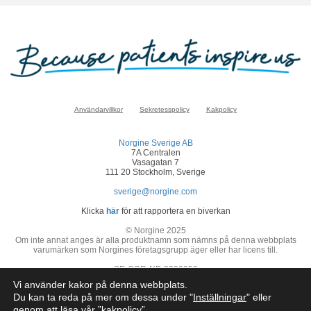
Användarvillkor
Sekretesspolicy
Kakpolicy
Norgine Sverige AB
7A Centralen
Vasagatan 7
111 20 Stockholm, Sverige
sverige@norgine.com
Klicka
här
för att rapportera en biverkan
© Norgine 2025
Om inte annat anges är alla produktnamn som nämns på denna webbplats
varumärken som Norgines företagsgrupp äger eller har licens till.
SE-COR-NP-2200050
Vi använder kakor på denna webbplats.
Du kan ta reda på mer om dessa under "
Inställningar
" eller
genom att läsa vår ”
kakpolicy
”