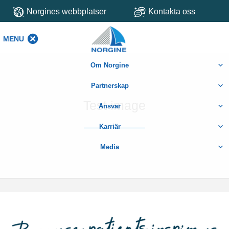
Norgines webbplatser
Kontakta oss
MENU
MENU
Om Norgine
Partnerskap
Test image
Ansvar
Karriär
Media