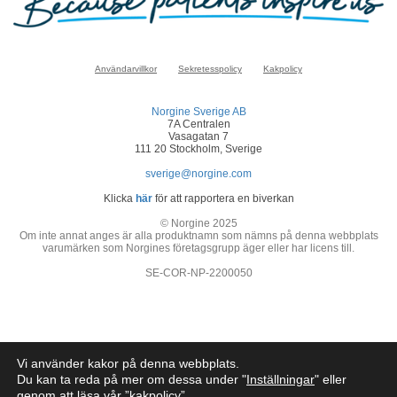
Användarvillkor
Sekretesspolicy
Kakpolicy
Norgine Sverige AB
7A Centralen
Vasagatan 7
111 20 Stockholm, Sverige
sverige@norgine.com
Klicka
här
för att rapportera en biverkan
© Norgine 2025
Om inte annat anges är alla produktnamn som nämns på denna webbplats
varumärken som Norgines företagsgrupp äger eller har licens till.
SE-COR-NP-2200050
Vi använder kakor på denna webbplats.
Du kan ta reda på mer om dessa under "
Inställningar
" eller
genom att läsa vår ”
kakpolicy
”