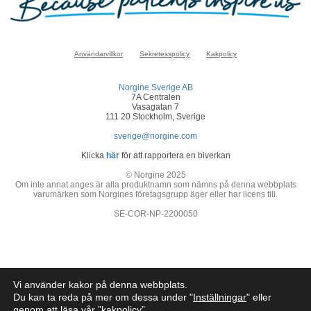
Användarvillkor
Sekretesspolicy
Kakpolicy
Norgine Sverige AB
7A Centralen
Vasagatan 7
111 20 Stockholm, Sverige
sverige@norgine.com
Klicka
här
för att rapportera en biverkan
© Norgine 2025
Om inte annat anges är alla produktnamn som nämns på denna webbplats
varumärken som Norgines företagsgrupp äger eller har licens till.
SE-COR-NP-2200050
Vi använder kakor på denna webbplats.
Du kan ta reda på mer om dessa under "
Inställningar
" eller
genom att läsa vår ”
kakpolicy
”