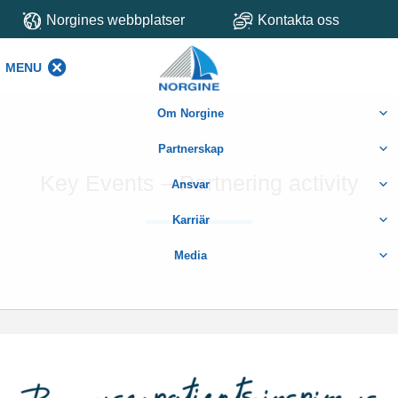
Norgines webbplatser
Kontakta oss
MENU
MENU
Om Norgine
Partnerskap
Key Events – Partnering activity
Ansvar
Karriär
Media