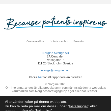
Användarvillkor
Sekretesspolicy
Kakpolicy
Norgine Sverige AB
7A Centralen
Vasagatan 7
111 20 Stockholm, Sverige
sverige@norgine.com
Klicka
här
för att rapportera en biverkan
© Norgine 2025
Om inte annat anges är alla produktnamn som nämns på denna webbplats
varumärken som Norgines företagsgrupp äger eller har licens till.
SE-COR-NP-2200050
Vi använder kakor på denna webbplats.
Du kan ta reda på mer om dessa under "
Inställningar
" eller
genom att läsa vår ”
kakpolicy
”