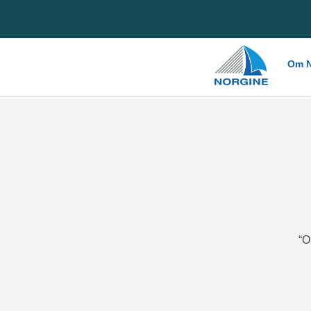
Home
Om N
“O