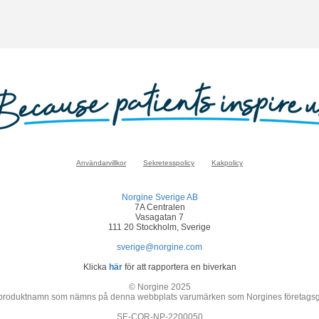
Användarvillkor
Sekretesspolicy
Kakpolicy
Norgine Sverige AB
7A Centralen
Vasagatan 7
111 20 Stockholm, Sverige
sverige@norgine.com
Klicka
här
för att rapportera en biverkan
© Norgine 2025
 produktnamn som nämns på denna webbplats varumärken som Norgines företagsgrupp
SE-COR-NP-2200050