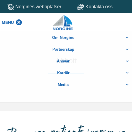
Norgines webbplatser
Kontakta oss
MENU
MENU
Om Norgine
Partnerskap
Abbott
Ansvar
Karriär
Media