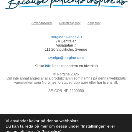
Användarvillkor
Sekretesspolicy
Kakpolicy
Norgine Sverige AB
7A Centralen
Vasagatan 7
111 20 Stockholm, Sverige
sverige@norgine.com
Klicka
här
för att rapportera en biverkan
© Norgine 2025
Om inte annat anges är alla produktnamn som nämns på denna webbplats
varumärken som Norgines företagsgrupp äger eller har licens till.
SE-COR-NP-2200050
Vi använder kakor på denna webbplats.
Du kan ta reda på mer om dessa under "
Inställningar
" eller
genom att läsa vår ”
kakpolicy
”