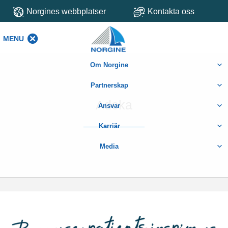
Norgines webbplatser
Kontakta oss
MENU
MENU
Om Norgine
Partnerskap
Adeka
Ansvar
Karriär
Media