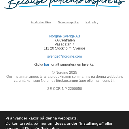
Användarvillkor
Sekretesspolicy
Kakpolicy
Norgine Sverige AB
7A Centralen
Vasagatan 7
111 20 Stockholm, Sverige
sverige@norgine.com
Klicka
här
för att rapportera en biverkan
© Norgine 2025
Om inte annat anges är alla produktnamn som nämns på denna webbplats
varumärken som Norgines företagsgrupp äger eller har licens till.
SE-COR-NP-2200050
Vi använder kakor på denna webbplats.
Du kan ta reda på mer om dessa under "
Inställningar
" eller
genom att läsa vår ”
kakpolicy
”