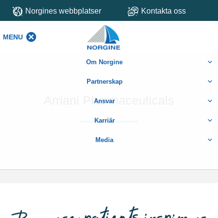
Norgines webbplatser
Kontakta oss
MENU
MENU
Om Norgine
Partnerskap
Arriani Pharmaceuticals
Ansvar
Karriär
Media