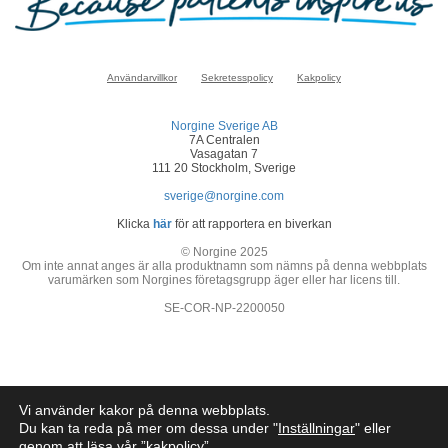
Användarvillkor
Sekretesspolicy
Kakpolicy
Norgine Sverige AB
7A Centralen
Vasagatan 7
111 20 Stockholm, Sverige
sverige@norgine.com
Klicka
här
för att rapportera en biverkan
© Norgine 2025
Om inte annat anges är alla produktnamn som nämns på denna webbplats
varumärken som Norgines företagsgrupp äger eller har licens till.
SE-COR-NP-2200050
Vi använder kakor på denna webbplats.
Du kan ta reda på mer om dessa under "
Inställningar
" eller
genom att läsa vår ”
kakpolicy
”