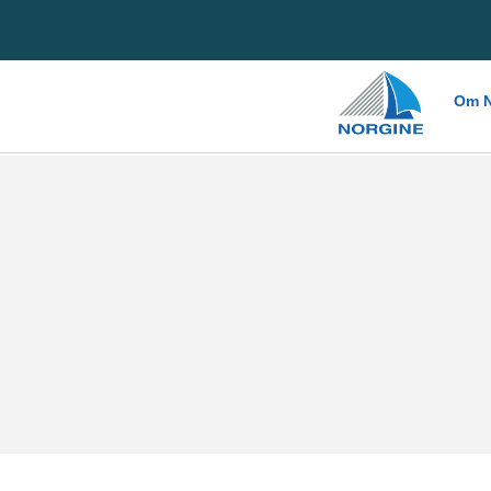
Home
Om N