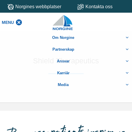
Norgines webbplatser
Kontakta oss
MENU
MENU
Om Norgine
Partnerskap
Shield Therapeutics
Ansvar
Karriär
Media