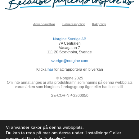
Användarvillkor
Sekretesspolicy
Kakpolicy
Norgine Sverige AB
7A Centralen
Vasagatan 7
111 20 Stockholm, Sverige
sverige@norgine.com
Klicka
här
för att rapportera en biverkan
© Norgine 2025
Om inte annat anges är alla produktnamn som nämns på denna webbplats
varumärken som Norgines företagsgrupp äger eller har licens till.
SE-COR-NP-2200050
Vi använder kakor på denna webbplats.
Du kan ta reda på mer om dessa under "
Inställningar
" eller
genom att läsa vår ”
kakpolicy
”