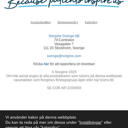
Användarvillkor
Sekretesspolicy
Kakpolicy
Norgine Sverige AB
7A Centralen
Vasagatan 7
111 20 Stockholm, Sverige
sverige@norgine.com
Klicka
här
för att rapportera en biverkan
© Norgine 2025
Om inte annat anges är alla produktnamn som nämns på denna webbplats
varumärken som Norgines företagsgrupp äger eller har licens till.
SE-COR-NP-2200050
Vi använder kakor på denna webbplats.
Du kan ta reda på mer om dessa under "
Inställningar
" eller
genom att läsa vår ”
kakpolicy
”