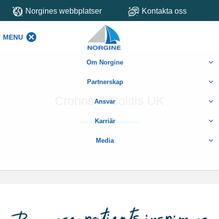
Norgines webbplatser
Kontakta oss
MENU
MENU
Om Norgine
Partnerskap
Crohns & Colitis UK
Ansvar
Karriär
Media