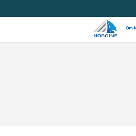
Home
Om N