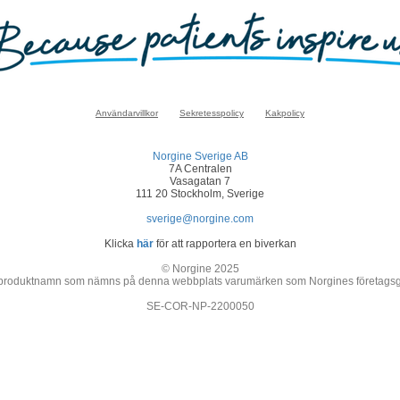
Användarvillkor
Sekretesspolicy
Kakpolicy
Norgine Sverige AB
7A Centralen
Vasagatan 7
111 20 Stockholm, Sverige
sverige@norgine.com
Klicka
här
för att rapportera en biverkan
© Norgine 2025
 produktnamn som nämns på denna webbplats varumärken som Norgines företagsgrupp
SE-COR-NP-2200050