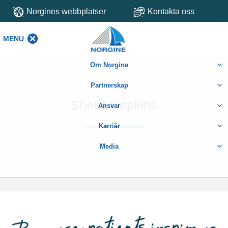
Norgines webbplatser
Kontakta oss
MENU
MENU
Om Norgine
Partnerskap
Sheila Hopkins
Ansvar
Karriär
Media