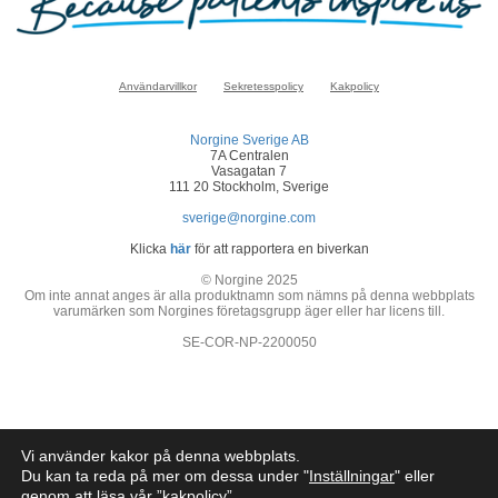
Användarvillkor
Sekretesspolicy
Kakpolicy
Norgine Sverige AB
7A Centralen
Vasagatan 7
111 20 Stockholm, Sverige
sverige@norgine.com
Klicka
här
för att rapportera en biverkan
© Norgine 2025
Om inte annat anges är alla produktnamn som nämns på denna webbplats
varumärken som Norgines företagsgrupp äger eller har licens till.
SE-COR-NP-2200050
Vi använder kakor på denna webbplats.
Du kan ta reda på mer om dessa under "
Inställningar
" eller
genom att läsa vår ”
kakpolicy
”