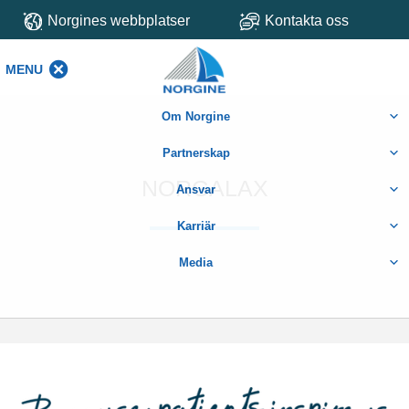
Norgines webbplatser
Kontakta oss
MENU
MENU
Om Norgine
Partnerskap
NORGALAX
Ansvar
Karriär
Media