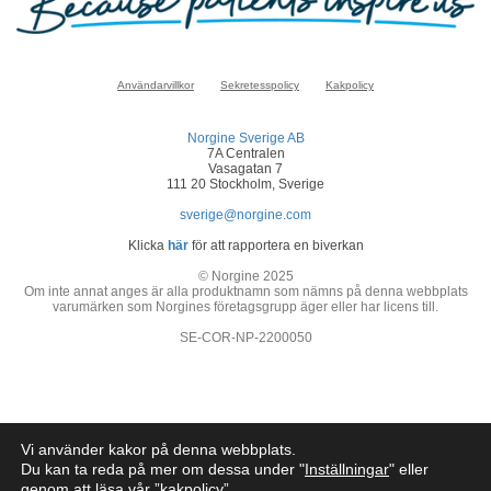
Användarvillkor
Sekretesspolicy
Kakpolicy
Norgine Sverige AB
7A Centralen
Vasagatan 7
111 20 Stockholm, Sverige
sverige@norgine.com
Klicka
här
för att rapportera en biverkan
© Norgine 2025
Om inte annat anges är alla produktnamn som nämns på denna webbplats
varumärken som Norgines företagsgrupp äger eller har licens till.
SE-COR-NP-2200050
Vi använder kakor på denna webbplats.
Du kan ta reda på mer om dessa under "
Inställningar
" eller
genom att läsa vår ”
kakpolicy
”