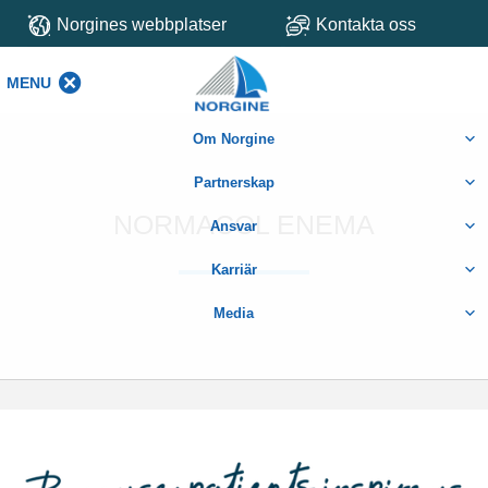
Norgines webbplatser
Kontakta oss
MENU
MENU
Om Norgine
Partnerskap
NORMACOL ENEMA
Ansvar
Karriär
Media