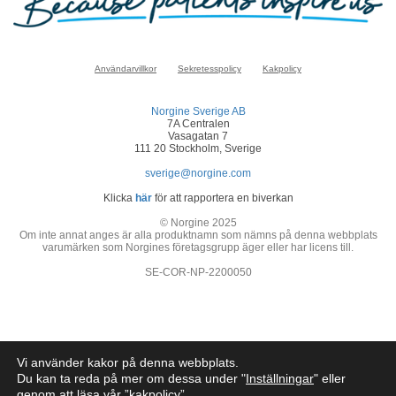
Användarvillkor
Sekretesspolicy
Kakpolicy
Norgine Sverige AB
7A Centralen
Vasagatan 7
111 20 Stockholm, Sverige
sverige@norgine.com
Klicka
här
för att rapportera en biverkan
© Norgine 2025
Om inte annat anges är alla produktnamn som nämns på denna webbplats
varumärken som Norgines företagsgrupp äger eller har licens till.
SE-COR-NP-2200050
Vi använder kakor på denna webbplats.
Du kan ta reda på mer om dessa under "
Inställningar
" eller
genom att läsa vår ”
kakpolicy
”